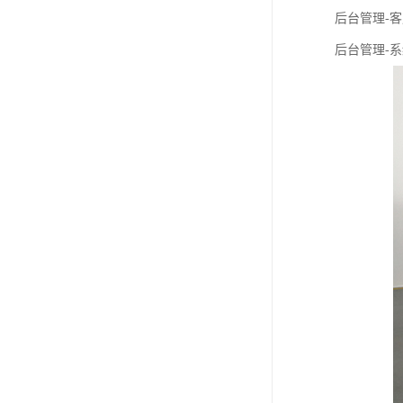
教学一体机
后台管理-
后台管理-
自助终端机
多媒体广告机
触摸广告机
条形屏数字标牌
预防接种排队叫号