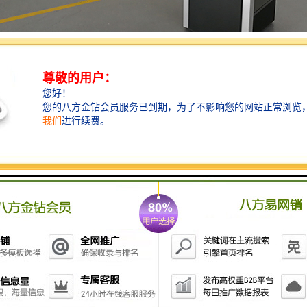
插电即用：特呼暂停重呼评价提示转移查询业务、窗口设置等叫号功能。呼
器。一般来说，政务、银行、税务、车管所、手机营业厅等，窗口办事、
叫、信号受限等使用环境比较复杂的情况，倾向与选择软件呼叫器。