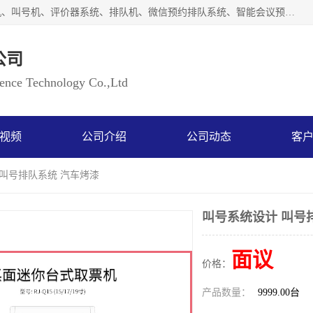
广州如江智能科技有限公司自主研排队叫号系统、工业一体机、叫号机、评价器系统、排队机、微信预约排队系统、智能会议预约系统、自助终端机、自助查询机、LED显示屏、触控一体机、平板会议一体机、教学一体机、室户外液晶广告机等生产以及解决方案，是一家高新技术企业，支持软硬件定制，全国上门安装售后服务。
公司
ce Technology Co.,Ltd
视频
公司介绍
公司动态
客
 叫号排队系统 汽车烤漆
叫号系统设计 叫号
面议
价格：
产品数量：
9999.00台