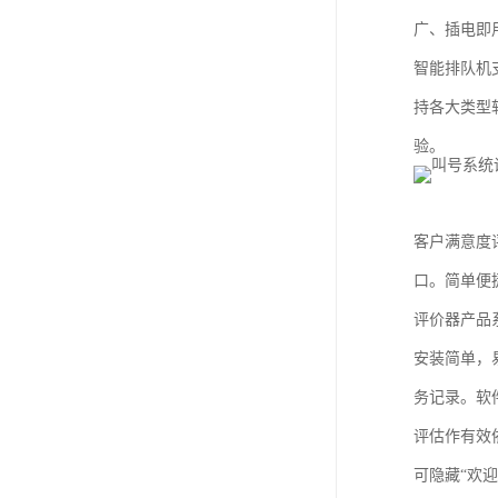
广、插电即
智能排队机
持各大类型
验。
客户满意度
口。简单便
评价器产品
安装简单，
务记录。软
评估作有效
可隐藏“欢