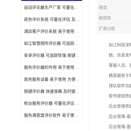
自动评论器生产厂家 可量化评估 适用于多种应用场景
硬盘
壁挂广告机
触摸屏
政务评价系统 可量化评估 及时提供反馈
液晶广告机
扩展功能
酒店客户评价系统 易于使用 按键响应速度
会议一体机
如江智慧厕所评价器 可追踪性强 及时提供反馈
如江科技深
落地式广告机
统、信息发
安卓评价器 可追踪性强 按键响应速度
网络广告机
客服人员、
服务评价器的作用 易于使用 按键响应速度
自助设备终端
精英服务于
政务服务设备 易于使用 方便数据记录和分析
自助售卖机
排队软件功
按键评价器 快速准确 及时提供反馈
取号按钮界
自助查询机
柜台服务评价器 可量化评估 及时提供反馈
后台管理界
自助服务终端
服务满意度评价软件 易于使用 及时提供反馈
后台管理-
壁挂式广告机
后台管理-