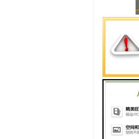
呼叫器：
全中文显示
何选择呼叫
超远距离呼