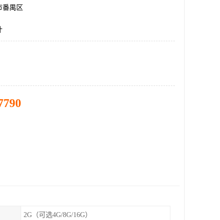
市番禺区
计
7790
2G（可选4G/8G/16G）