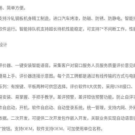
用、简单方便。
支持冷轧钢板机身精工制造，进口汽车烤漆，防磁、防锈、防静电。智能排
软件运行。智能排队机支持超长待机性能稳定，可支持7*不间断工作，性
评价器、一键安装智能语音。采集客户对窗口服务人员服务质量评价意见
捷易上手、评价器连接示意图。每个员工牌都是通过有线传输的方式与电
系列：有按键、平板两种可供您选择。评价软件8大优势，采用USB接口
易安装、易掌握、手把手教学。差评预警，差评短信预警功能。防止自评
件自启动，开机，软件自启动、自动登录系统。统一管理，支持内网、外
依据。二次开发，可提供二次开发包作嵌入开发，关联业务实现自动语音
迎”按钮。支持OEM，软件支持OEM、可加使用单位名称。