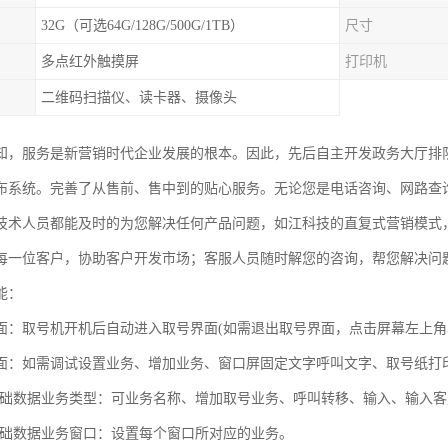
32G（可选64G/128G/500G/1TB）
尺寸
多点红外触摸屏
打印机
二维码扫描仪、读卡器、摄像头
知，服务是新营销时代企业发展的根本。因此，先后自主开发政务大厅排
布系统。完善了从售前、售中到的贴心服务。无论您是电话咨询、网路查
技术人员都能及时的为您解决任何产品问题，如江科技的直复式营销模式
每一位客户，协助客户开发市场；客服人员随时解您的咨询，帮您解决问
能：
面：取号机开机后自动进入取号界面(如需退出取号界面，点击屏幕左上角
面：如需调试设置业务、增加业务、窗口屏固定文字呼叫文字、取号纸打
基础数据业务类型：可业务名称、增加取号业务、呼叫转移、输入、输入客
基础数据业务窗口：设置每个窗口所对应的业务。