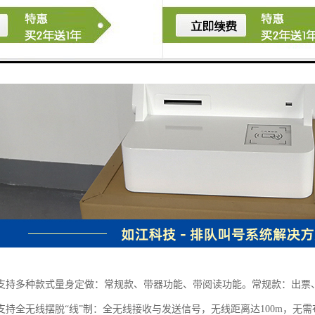
支持多种款式量身定做：常规款、带器功能、带阅读功能。常规款：出票
支持全无线摆脱“线”制：全无线接收与发送信号，无线距离达100m，无