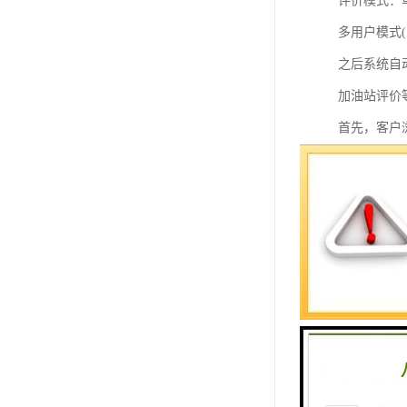
评价模式：
教学一体机
多用户模式
自助终端机
之后系统自
多媒体广告机
加油站评价
首先，客户
触摸广告机
页面。间隔
条形屏数字标牌
单用户模式
预防接种排队叫号
价，客户在
工号密码登
后可进行下
服务满意评
评价器支持