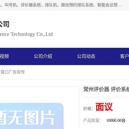
广州如江智能科技有限公司自主研排队叫号系统、工业一体机、叫号机、评价器系统、排队机、微信预约排队系统、智能会议预约系统、自助终端机、自助查询机、LED显示屏、触控一体机、平板会议一体机、教学一体机、室户外液晶广告机等生产以及解决方案，是一家高新技术企业，支持软硬件定制，全国上门安装售后服务。
公司
ce Technology Co.,Ltd
视频
公司介绍
公司动态
客
 窗口广告宣传
常州评价器 评价系
面议
价格：
产品数量：
10000.00台