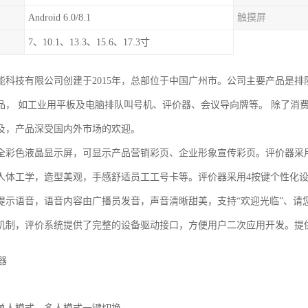
Android 6.0/8.1
触摸屏
7、10.1、13.3、15.6、17.3寸
能科技有限公司创建于2015年，总部位于中国广州市。公司主要产品是
品， 如工业用平板及电脑排队叫号机、评价器、会议导向牌等。 除了消
及，产品深受国内外市场的欢迎。
全彩色液晶显示屏，可显示产品营销彩页、企业形象宣传彩页。评价器采用
人体工学，造型美观，手感舒适员工工号卡等。评价器采用4按键个性化
提示语音，语音内容由广播员发音，声音清晰甜美，支持“欢迎光临”、请您
机制，评价系统提供了完整的设备驱动接口，方便用户二次应用开发。提供