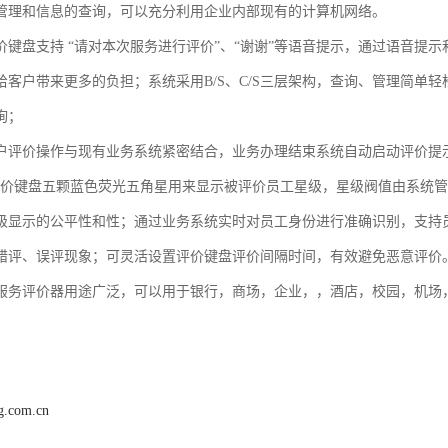
管理和信息的查询，可以充分利用企业内部现有的计算机网络。
价键盘支持 “请对本次服务进行评价”、“谢谢”等语音提示，通过语音提
给客户带来更多的负担；系统采用B/S、C/S三层架构，查询、管理简单
询；
户评价操作与现有业务系统紧密结合，业务办理结束系统自动启动评价提
评价键盘五颗蓝色荧光五角星用来显示被评价员工星级，星级阀值由系统
级显示的公平性和性；通过业务系统实时对员工身份进行准确识别，支持
错评、误评现象；可灵活设置评价键盘评价间隔时间，有效避免恶意评价
服务评价器用途广泛，可以用于银行，商场，企业，，酒店，校园，机场
ng.com.cn