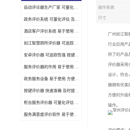
自动评论器生产厂家 可量化评估 适用于多种应用场景
操作系统
壁挂广告机
尺寸
政务评价系统 可量化评估 及时提供反馈
液晶广告机
酒店客户评价系统 易于使用 按键响应速度
广州如江智
会议一体机
如江智慧厕所评价器 可追踪性强 及时提供反馈
行业应用产
落地式广告机
供了的产品
安卓评价器 可追踪性强 按键响应速度
网络广告机
评价器采用
服务评价器的作用 易于使用 按键响应速度
自助设备终端
设计，符合
政务服务设备 易于使用 方便数据记录和分析
自助售卖机
器拥有优美
按键评价器 快速准确 及时提供反馈
方便的升级
自助查询机
柜台服务评价器 可量化评估 及时提供反馈
操作。
自助服务终端
服务满意度评价软件 易于使用 及时提供反馈
壁挂式广告机