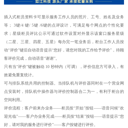
插入式柜员资料卡可显示服务工作人员的照片、工号、姓名及业务
等； 3键/4 键/ 5键 /6键的点评设计，可满足每个网点的个性化要
求；星级柜员评比公示可通过软件设置对外显示该窗口服务星级
（二星、三星、四星、五星）每办完一笔业务后，柜台工作人员按
动“评价”键后自动语音提示“您好，请您对我的工作给予评价”，待顾
客评价完成，自动语音“谢谢”。
只有当“评价”键被触动 10 秒钟内（可调），评价信息方可录入，有
效避免重复统计。
可与排队系统共用的控制器。当排队机与评价器同时在一个营业网
点安装时，排队机中操作器与评价控制器合二为一，有利于柜台的
空间利用。
评价流程：客户前来办业务——柜员按“开始”按钮——语音问候“欢
迎光临”——客户办业务完成——柜员按“结束”按钮——语音提示“您
好，请对我的服务进行评价”——客户按键进行评价。