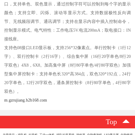
口，支持单色、双色显示，通过控制字符可以控制到每个字的显示
颜色；支持立即、闪烁、滚动等显示方式。支持数据极性反向调
节、无线频段调节、通讯调节；支持在显示内容中插入控制命令，
控制显示模式。电气特性：工作电压5V.电流200mA；取电接口：IN
接线座。
支持色08接口LED显示板，支持256*32像素点。单行控制卡（1行12
字）、双行控制卡（2行16字）、综合集中屏（16行20字单色/8行20
字双色）4X8，6X8。加高集中屏（8行80字单色/4行80字双色）加强
型集中屏控制卡：支持单色长320*高384点，双色320*192点，24行
20字单色，12行20字双色，通条屏控制卡（8行80字单色，4行80字
双色）。
m.gzrujiang.b2b168.com
Top
主营产品：排队机 叫号机 工业一体机 排队叫号系统 评价器 自助查询机 LED显示屏 自助终端