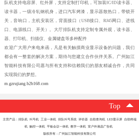
队机支持电容屏、红外屏，支持定制打印机，可加装IC/ID读卡器、
读卡器，一级冷轧钢机身，进口汽车烤漆，显示器散热口，带锁开
关，音响口，主机安装区，背面接口（USB接口、RJ45网口、进线
口、电源线口、开关）。大厅排队机支持定制专属外观，读卡器、
器、打印机、扫描仪、金属键盘等多种配件
欢迎广大用户来电来函，凡是有关触摸商业显示设备的问题，我们
都会有一整套的解决方案，期待与您建立合作伙伴关系。广州如江
智能科技有限公司愿与所有支持和信赖我们的朋友精诚合作，共同
实现我们的梦想。
m.gzrujiang.b2b168.com
Top
主营产品：排队机 叫号机 工业一体机 排队叫号系统 评价器 自助查询机 LED显示屏 自助终端
机 触控一体机 平板会议一体机 教学一体机 室户外液晶广告机
版权所有：广州如江智能科技有限公司