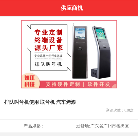
供应商机
排队叫号机使用 取号机 汽车烤漆
浏览次数：
838
次
产品规格：
发货地:
广东省广州市番禺区