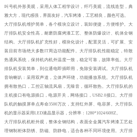
叫号机外形美观，采用人体工程学设计，纤巧美观，流线造型，典
雅大方，现代感强，界面友好，汽车烤漆，工艺精良，颜色可选。
大厅排队机维护简单，各个模块立设计，装卸便捷，方便维护。大
厅排队机安全性高，耐磨防腐烤漆工艺、整体防爆设计、机体全钢
结构。大厅排队机扩充性好，模块化设计，配置灵活，可扩展、安
装目前市场绝大多数IT周边功能配件。大厅排队机性能稳定，特散
热通风系统，保持机内机外温度一致，稳定可靠，故障率低。大厅
排队机安装简单，到位通电即插即用，免除安装调试。大厅排队机
音响喇叭：采用双声道，立体声环绕，功能播放系统。大厅排队机
拥有散热口，工控正轴流风扇，无噪音，循环散热。大厅排队机的
主机接口有电源插口，电源开关，网络接口，USB2.0接口。大厅排
队机的触摸屏单点寿命3500万次，支持红外屏、电容屏。大厅排队
机的显示器采用LED液晶显示器，分辨率：1280*1024/60HZ。
大厅排队机机柜外观，整体全钢结构，表面全金属汽车烤漆工艺处
理钢制柜体防锈、防磁、防静电，适合各种不同环境使用。大厅排