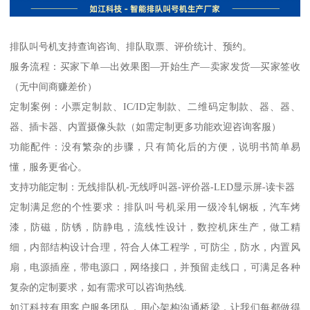
排队叫号机支持查询咨询、排队取票、评价统计、预约。
服务流程：买家下单—出效果图—开始生产—卖家发货—买家签收
（无中间商赚差价）
定制案例：小票定制款、IC/ID定制款、二维码定制款、器、器、
器、插卡器、内置摄像头款（如需定制更多功能欢迎咨询客服）
功能配件：没有繁杂的步骤，只有简化后的方便，说明书简单易
懂，服务更省心。
支持功能定制：无线排队机-无线呼叫器-评价器-LED显示屏-读卡器
定制满足您的个性要求：排队叫号机采用一级冷轧钢板，汽车烤
漆，防磁，防锈，防静电，流线性设计，数控机床生产，做工精
细，内部结构设计合理，符合人体工程学，可防尘，防水，内置风
扇，电源插座，带电源口，网络接口，并预留走线口，可满足各种
复杂的定制要求，如有需求可以咨询热线.
如江科技有用客户服务团队，用心架构沟通桥梁，让我们每都做得