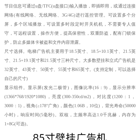
节目信息可通过u盘/TFC(u盘接口)输入播放，即插即用，或通过连接
网络(有线网络、无线网络、3G/4G)进行遥控管理。可设置多个分
屏，多个区域播放，可设置多时段定时开关机机，不需要专人值
守，可远程设置，操作方便，提高保密性，双重防盗，配有门锁保
护，防止多媒体卡被盗和文件内容泄露。
尺寸选择。电梯广告机主要用于18.5英寸、18.5+10.1英寸、21.5英
寸、21.5+19.1英寸和21.5英寸三种尺寸。大多数壁挂和立式广告机是
32英寸、43英寸、50英寸、55英寸和65英寸。(支持定制，可以选择
自己的尺寸)
显示组件。显示屏(发光二极管)，图像比率(16：9)，显示分辨率
(1366*768/1920*1080)，亮度(300-350cd/m2)，对比度(1200：1，
3000：1)，视角(≥178°广角)，颜色(1.06B，10位)，背光寿命(50000
小时)，响应时间(5毫秒)。双核，主频率高达1.0千兆赫，内存为
1+8G(可选)。