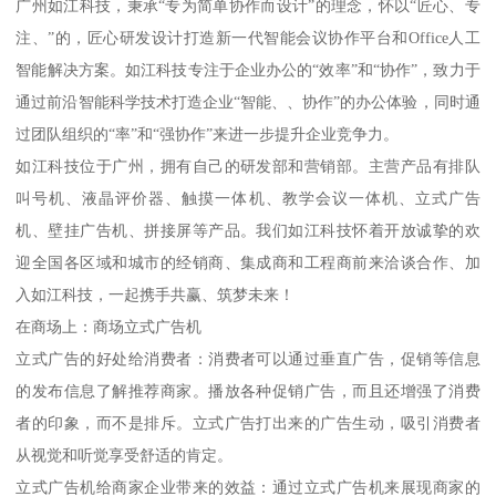
广州如江科技，秉承“专为简单协作而设计”的理念，怀以“匠心、专
注、”的，匠心研发设计打造新一代智能会议协作平台和Office人工
智能解决方案。如江科技专注于企业办公的“效率”和“协作”，致力于
通过前沿智能科学技术打造企业“智能、、协作”的办公体验，同时通
过团队组织的“率”和“强协作”来进一步提升企业竞争力。
如江科技位于广州，拥有自己的研发部和营销部。主营产品有排队
叫号机、液晶评价器、触摸一体机、教学会议一体机、立式广告
机、壁挂广告机、拼接屏等产品。我们如江科技怀着开放诚挚的欢
迎全国各区域和城市的经销商、集成商和工程商前来洽谈合作、加
入如江科技，一起携手共赢、筑梦未来！
在商场上：商场立式广告机
立式广告的好处给消费者：消费者可以通过垂直广告，促销等信息
的发布信息了解推荐商家。播放各种促销广告，而且还增强了消费
者的印象，而不是排斥。立式广告打出来的广告生动，吸引消费者
从视觉和听觉享受舒适的肯定。
立式广告机给商家企业带来的效益：通过立式广告机来展现商家的