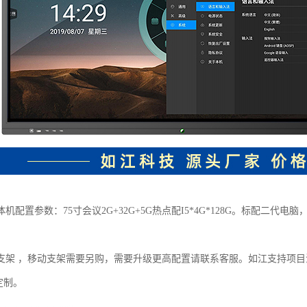
配置参数：75寸会议2G+32G+5G热点配I5*4G*128G。标配二代电脑，分辨
。
支架 ，移动支架需要另购，需要升级更高配置请联系客服。如江支持项
M定制。