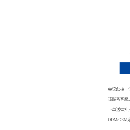
会议触控一体机
请联系客服
下单送壁挂
ODM/OE