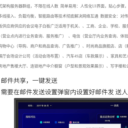
式架构服务器群组，不限在线人数 简单易用：人性化UI界面，贴心步骤
多线接入、负载均衡，智能路由等技术彻底解决网络互通 数据安全：对
板供应商供应的会议电子白板广泛适用于机关、、工商、企业、学校、服
（营业点内进行业务查询、服务推广） 、电信（营业厅内业务查询、体
购物中心（导购、商户和商品查询、广告推广）、时尚商品旗舰店、店（
展厅会场设计公司（活动会场布置）、汽车4S店（车款展示）、家具和艺
房地产售楼大厅、连锁地产中介橱窗（户型和景观效果展示）、写字楼和