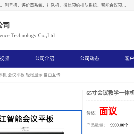
广州如江智能科技有限公司自主研排队叫号系统、工业一体机、叫号机、评价器系统、排队机、微信预约排队系统、智能会议预约系统、自助终端机、自助查询机、LED显示屏、触控一体机、平板会议一体机、教学一体机、室户外液晶广告机等生产以及解决方案，是一家高新技术企业，支持软硬件定制，全国上门安装售后服务。
公司
ce Technology Co.,Ltd
视频
公司介绍
公司动态
客
体机 会议平板 轻松显示 自由互传
65寸会议教学一体机
面议
价格：
产品数量：
9999.00个