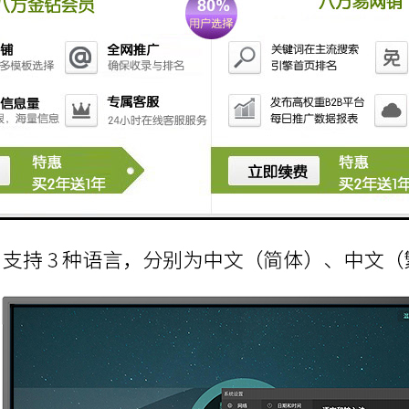
示等 ，实现双向的灵活互动。
持防紫光触感佳：普通触摸屏，有眩光，接触的时候容易粘手，不顺畅；
体机细节说明：开产在机、信号源、主菜单、主页、节能 模式、增加音量
接口、高清接口、触动接口等等。
定制款，定制请咨询客服，多种对口，VGA、USB、LAN、HDMI、AUDI
置无线WIFI：强劲的WIFI技术，使用双根信号线，比普通信号线接收