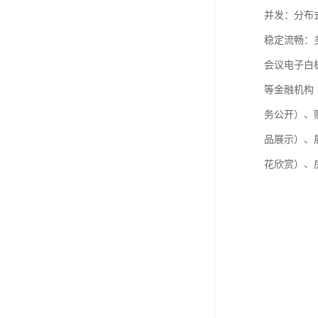
教学一体机
并发：分布
稳定流畅：
自助终端机
会议电子白
多媒体广告机
等金融机构
触摸广告机
务公开）、
条形屏数字标牌
品展示）、
预防接种排队叫号
花欣赏）、