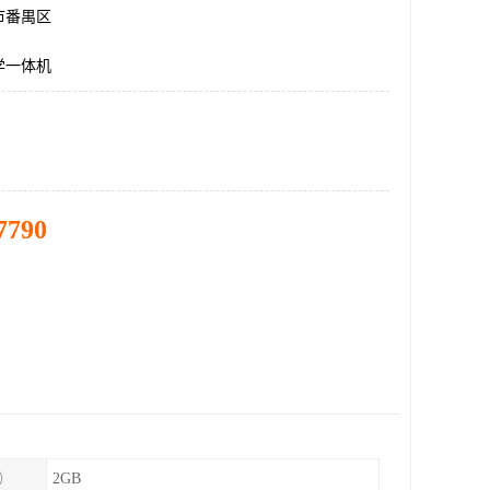
市番禺区
学一体机
7790
）
2GB