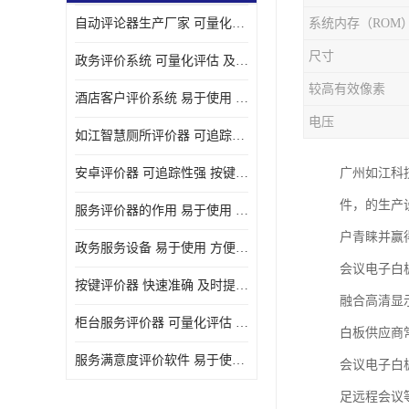
自动评论器生产厂家 可量化评估 适用于多种应用场景
系统内存（ROM
壁挂广告机
尺寸
政务评价系统 可量化评估 及时提供反馈
液晶广告机
较高有效像素
酒店客户评价系统 易于使用 按键响应速度
会议一体机
电压
如江智慧厕所评价器 可追踪性强 及时提供反馈
落地式广告机
安卓评价器 可追踪性强 按键响应速度
广州如江科
网络广告机
件，的生产
服务评价器的作用 易于使用 按键响应速度
自助设备终端
户青睐并赢
政务服务设备 易于使用 方便数据记录和分析
自助售卖机
会议电子白
按键评价器 快速准确 及时提供反馈
融合高清显
自助查询机
柜台服务评价器 可量化评估 及时提供反馈
白板供应商常
自助服务终端
服务满意度评价软件 易于使用 及时提供反馈
会议电子白
壁挂式广告机
足远程会议