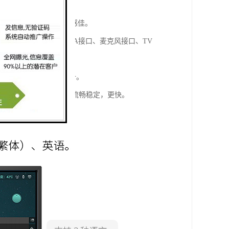
如江触摸屏，防眩光/触感佳。
、减小音量、电脑、TGA接口、麦克风接口、TV
O、MIC、WIFI等设备。
信号更强。比传统技术更加流畅稳定，更快。