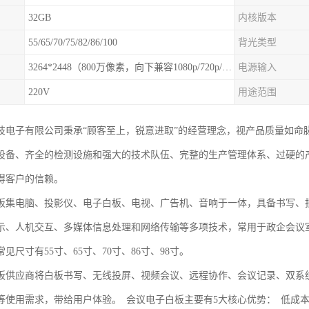
）
32GB
内核版本
55/65/70/75/82/86/100
背光类型
3264*2448（800万像素，向下兼容1080p/720p/480i等常用分辨率）
电源输入
220V
用途范围
技电子有限公司秉承“顾客至上，锐意进取”的经营理念，视产品质量如命
设备、齐全的检测设施和强大的技术队伍、完整的生产管理体系、过硬的
得客户的信赖。
板集电脑、投影仪、电子白板、电视、广告机、音响于一体，具备书写、
示、人机交互、多媒体信息处理和网络传输等多项技术，常用于政企会议
见尺寸有55寸、65寸、70寸、86寸、98寸。
板供应商将白板书写、无线投屏、视频会议、远程协作、会议记录、双系
等使用需求，带给用户体验。 会议电子白板主要有5大核心优势： 低成