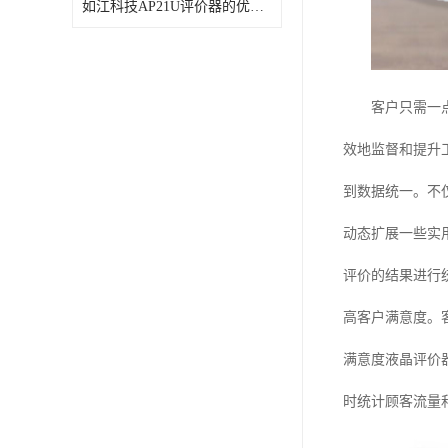
如江科技AP21U评价器的优势和使用方法是什么？
教学一体机
自助终端机
多媒体广告机
客户只需一
触摸广告机
效地监督和提升
条形屏数字标牌
到数据统一。不
预防接种排队叫号
动态扩展一些实
评价的结果进行
高客户满意度。
满意度液晶评价
时统计顾客流量