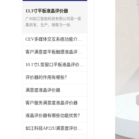
壁挂广告机
13.3寸平板液晶评价器
广州如江智能科技有限公司是一家
液晶广告机
集研发、生产、销售为一体..
会议一体机
CEV多媒体交互系统功能介绍 平板触摸液晶评价器
落地式广告机
客户满意度平板触摸液晶评价器
网络广告机
10.1寸L型窗口平板液晶评价器有什么功能特点?
自助设备终端
评价器的作用有哪些？
满意度液晶评价器
自助售卖机
客户服务满意度液晶评价器
自助查询机
液晶评价器有哪些功能优势？
自助服务终端
如江科技AP22U满意度评价器的特点和功能
壁挂式广告机