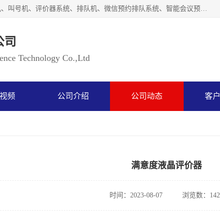
广州如江智能科技有限公司自主研排队叫号系统、工业一体机、叫号机、评价器系统、排队机、微信预约排队系统、智能会议预约系统、自助终端机、自助查询机、LED显示屏、触控一体机、平板会议一体机、教学一体机、室户外液晶广告机等生产以及解决方案，是一家高新技术企业，支持软硬件定制，全国上门安装售后服务。
公司
ce Technology Co.,Ltd
视频
公司介绍
公司动态
客
满意度液晶评价器
时间：2023-08-07
浏览数：142