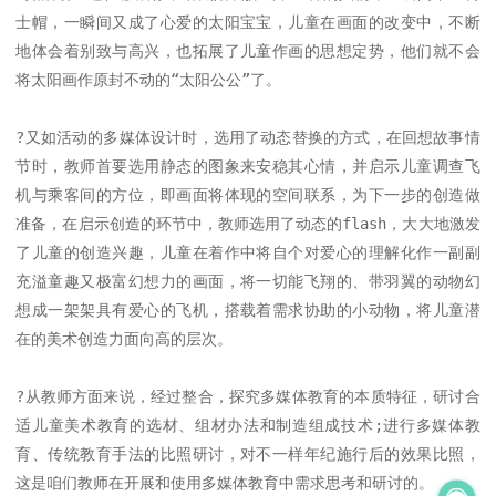
士帽，一瞬间又成了心爱的太阳宝宝，儿童在画面的改变中，不断
地体会着别致与高兴，也拓展了儿童作画的思想定势，他们就不会
将太阳画作原封不动的“太阳公公”了。

?又如活动的多媒体设计时，选用了动态替换的方式，在回想故事情
节时，教师首要选用静态的图象来安稳其心情，并启示儿童调查飞
机与乘客间的方位，即画面将体现的空间联系，为下一步的创造做
准备，在启示创造的环节中，教师选用了动态的flash，大大地激发
了儿童的创造兴趣，儿童在着作中将自个对爱心的理解化作一副副
充溢童趣又极富幻想力的画面，将一切能飞翔的、带羽翼的动物幻
想成一架架具有爱心的飞机，搭载着需求协助的小动物，将儿童潜
在的美术创造力面向高的层次。

?从教师方面来说，经过整合，探究多媒体教育的本质特征，研讨合
适儿童美术教育的选材、组材办法和制造组成技术;进行多媒体教
育、传统教育手法的比照研讨，对不一样年纪施行后的效果比照，
这是咱们教师在开展和使用多媒体教育中需求思考和研讨的。
