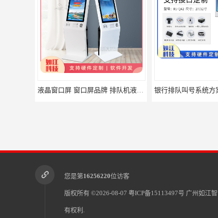
液晶窗口屏 窗口屏品牌 排队机液晶窗口屏价格
您是第
16256220
位访客
版权所有 ©2026-08-07
粤ICP备15113497号
广州如江智
有权利.