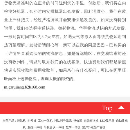
货物无常准时的在正常的时间送到您的手里。付款后，我们将在内
检测好机器，48小时内安排机器出仓发货，因利润微小，我们在质
量上严格把关，经过严格测试才会安排快递发货的。如果没有特别
说明，我们会选择中通快递、德邦物流、华宇物流以快的方式发货.
一般到货时间市区为5-7天左右。如遇天气等原因而导致货物延期到
达万望理解。发货后请耐心等，亲可以在我的阿里巴巴→已购买的
→详情里查看购买的的物流信息，如是偏远地区，在交易结束前还
没有收到件，请及时联系我们的在线客服。快递费用我们都是按照
快递实际收取的费用收取的，如果亲们有什么疑问，可以在阿里旺
旺面板上选择物流，查询大概的邮资的。
m.gzrujiang.b2b168.com
Top
主营产品：排队机 叫号机 工业一体机 排队叫号系统 评价器 自助查询机 LED显示屏 自助终端
机 触控一体机 平板会议一体机 教学一体机 室户外液晶广告机