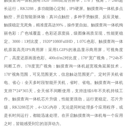
触摸查询一体机拥有1920*1080高清分辨率，178°广视角，7*24H超
长运行，RK3288，多功能随心定制，lPS硬屏。触摸查询一体机多点
触控，开启智能新体验：真10点触控，多种手势触摸、反应灵敏、
触摸稳定无死角，精准度高达99%，操作更自如。触摸查询一体机绚
丽色彩：广色域覆盖，色彩还原度搞，级图像画质呈现，性能更稳
定。3000：1对比度，1920*1080FullHD，1.07G色彩。触摸查询一体
机原装高亮IPS商用屏：采用LGIPS的液晶显示商用屏，可视角度
广，高度还原画面色彩。400cd/m2对比度，178°宽广视角，7*24h不
间断工作。178度宽广视角：触摸查询一体机超宽视角延展技术，
178°视角范围，可见范围更大，信息触达范围更广。定时开关机省
电、省心：全天多时段智能开关机，省时、省电。触摸查询一体机
支持7*24*365天，全天候不间断使用，支持连续6年不关机持续工
作。触摸查询一体机芯片升级，性能更强劲，运行更稳定。芯片升
级，RK3288芯片，4+32G内存，无论是同时处理多个应用程序，或
是长时间运行，都能迅速处理。在开启触摸查询一体机每一个应用
之时，皆能感受到它的澎湃动力。