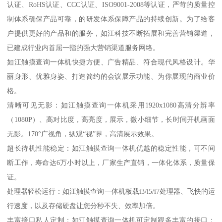
认证、RoHS认证、CCC认证、ISO9001-2008等认证，严苛的质量控
制体系确保产品可靠，的研发体系保障产品的持续创新。为了给客
户提供更好的产品和的服务，如江科技不断拓展和完善营销渠道，
已建成行业内首屈一指的强大营销渠道服务网络。
如江触摸查询一体机快捷方便、广告精品、符合现代风格设计。华
丽身形、优雅身姿、打造简约的会议展示功能、为你展现的商业价
格。
清晰可见无影：如江触摸查询一体机采用1920x1080高清分辨率
（1080P）、高对比度，高亮度，展示，微小细节，长时间开机画面
无影。170°广视角，纵观“视”界，高清展示效果。
超长待机性能稳定：如江触摸查询一体机优越的稳定性能，可不间
断工作，寿命达6万小时以上，厂家生产直销，一体化体系，质量保
证。
处理器轻松运行：如江触摸查询一体机板载i3/i5/i7处理器、飞快的运
行速度，以及存储硬盘让您分秒不失、效率加倍。
丰富接口私人定制：如江触摸查询一体机可定制跟多丰富的接口：