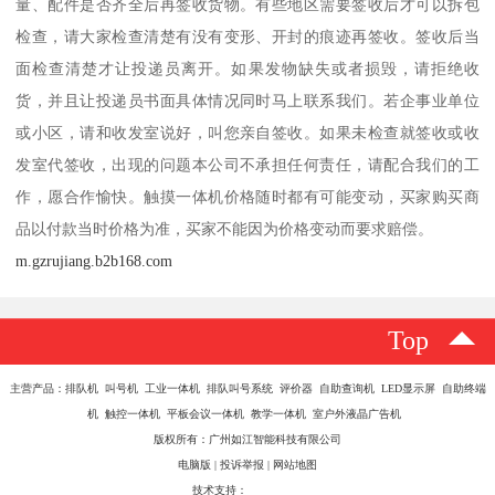
量、配件是否齐全后再签收货物。有些地区需要签收后才可以拆包
检查，请大家检查清楚有没有变形、开封的痕迹再签收。签收后当
面检查清楚才让投递员离开。如果发物缺失或者损毁，请拒绝收
货，并且让投递员书面具体情况同时马上联系我们。若企事业单位
或小区，请和收发室说好，叫您亲自签收。如果未检查就签收或收
发室代签收，出现的问题本公司不承担任何责任，请配合我们的工
作，愿合作愉快。触摸一体机价格随时都有可能变动，买家购买商
品以付款当时价格为准，买家不能因为价格变动而要求赔偿。
m.gzrujiang.b2b168.com
Top
主营产品：排队机 叫号机 工业一体机 排队叫号系统 评价器 自助查询机 LED显示屏 自助终端
机 触控一体机 平板会议一体机 教学一体机 室户外液晶广告机
版权所有：广州如江智能科技有限公司
电脑版
|
投诉举报
|
网站地图
技术支持：
八方资源网