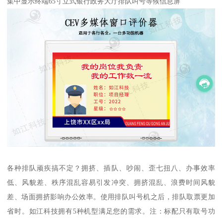
集中显示终端65寸立式银行政务大厅排队叫号等候信息屏
各种排队顽疾搞不定？拥挤、插队、吵闹、歪七扭八、办事效率
低、风貌差、秩序混乱容易引发冲突、拥挤混乱、浪费时间风貌
差、场面拥挤影响办公效率。使用排队叫号机之后，排队取票更加
省时。如江科技拥有5种机型满足您的需求。注：标配只有取号功