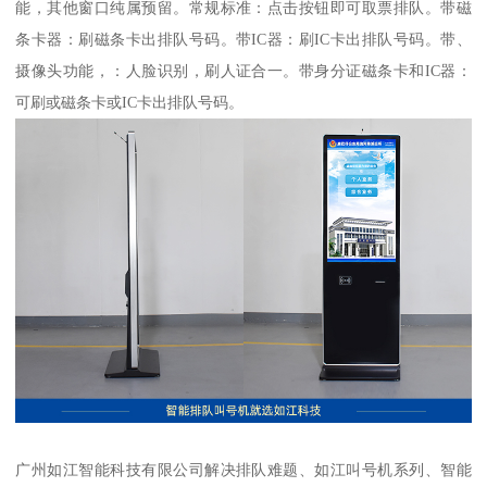
能，其他窗口纯属预留。常规标准：点击按钮即可取票排队。带磁
条卡器：刷磁条卡出排队号码。带IC器：刷IC卡出排队号码。带、
摄像头功能，：人脸识别，刷人证合一。带身分证磁条卡和IC器：
可刷或磁条卡或IC卡出排队号码。
广州如江智能科技有限公司解决排队难题、如江叫号机系列、智能