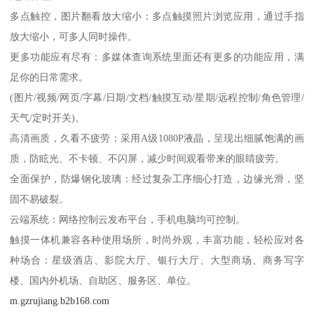
多点触控，图片翻看放大缩小：多点触摸照片浏览应用，通过手指
放大缩小，可多人同时操作。
更多功能应有尽有：多媒体查询系统里面还有更多的功能应用，满
足你的日常需求。
(图片/视频/网页/字幕/日期/文档/触摸互动/星期/远程控制/角色管理/
天气/定时开关)。
高清画质，久看不疲劳：采用A级1080P液晶，呈现出细腻饱满的画
质，防眩光、不卡顿、不闪屏，减少时间观看带来的眼睛疲劳。
全面保护，防爆钢化玻璃：经过复杂工序细心打造，边缘光滑，坚
固不易破裂。
云端系统：网络控制云发布平台，手机电脑均可控制。
触摸一体机兼容各种使用场所，时尚外观，丰富功能，轻松应对各
种场合：星级酒店、影院大厅、银行大厅、大型商场、商务写字
楼、国内外机场、自助区、服务区、单位。
m.gzrujiang.b2b168.com