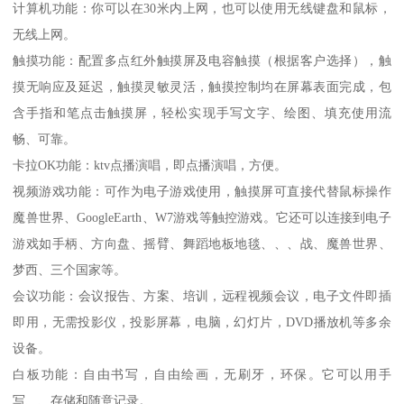
计算机功能：你可以在30米内上网，也可以使用无线键盘和鼠标，
无线上网。
触摸功能：配置多点红外触摸屏及电容触摸（根据客户选择），触
摸无响应及延迟，触摸灵敏灵活，触摸控制均在屏幕表面完成，包
含手指和笔点击触摸屏，轻松实现手写文字、绘图、填充使用流
畅、可靠。
卡拉OK功能：ktv点播演唱，即点播演唱，方便。
视频游戏功能：可作为电子游戏使用，触摸屏可直接代替鼠标操作
魔兽世界、GoogleEarth、W7游戏等触控游戏。它还可以连接到电子
游戏如手柄、方向盘、摇臂、舞蹈地板地毯、、、战、魔兽世界、
梦西、三个国家等。
会议功能：会议报告、方案、培训，远程视频会议，电子文件即插
即用，无需投影仪，投影屏幕，电脑，幻灯片，DVD播放机等多余
设备。
白板功能：自由书写，自由绘画，无刷牙，环保。它可以用手
写、、存储和随意记录。