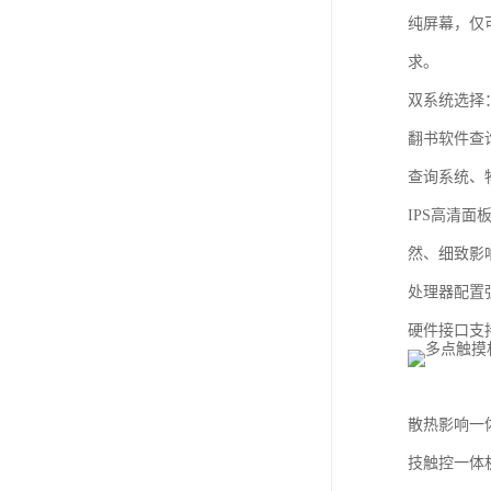
教学一体机
纯屏幕，仅
求。
自助终端机
双系统选择：
多媒体广告机
翻书软件查
触摸广告机
查询系统、
条形屏数字标牌
IPS高清面
预防接种排队叫号
然、细致影
处理器配置
硬件接口支持
散热影响一
技触控一体