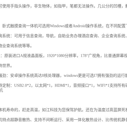
可使用手指头操作，非生物体，如指甲，笔都无法操作。几公分的凹槽，
卧式触摸查询一体机可选用Windows或者Android操作系统，在不同
询系统：可用于信息查询，导航，自助业务办理酒店查询、企业查询系统
物业查询系统等等。
板：原装进口A规液晶面板，1920*1080分辨率，178°广视角，比普
响世界。
强劲：安卓操作系统高达8核处理器，windows更是可选I7拥有强劲的
定制：USB2.0*2，以太网*1，HDMI*1，音频接口*1，WIFl*1
体机寿命的，赶走高温，如江科技为您保驾护航。还在为温度过高蓝屏死
机特点超静音散热、支持不间断运行、采用一体化散热设计、比传统机静音30