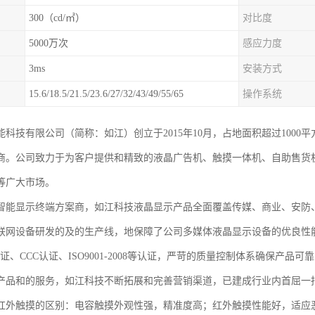
300（cd/㎡）
对比度
5000万次
感应力度
3ms
安装方式
15.6/18.5/21.5/23.6/27/32/43/49/55/65
操作系统
能科技有限公司（简称：如江）创立于2015年10月，占地面积超过100
商。公司致力于为客户提供和精致的液晶广告机、触摸一体机、自助售货
等广大市场。
智能显示终端方案商，如江科技液晶显示产品全面覆盖传媒、商业、安防
联网设备研发的及的生产线，地保障了公司多媒体液晶显示设备的优良性能
认证、CCC认证、ISO9001-2008等认证，严苛的质量控制体系确保
产品和的服务，如江科技不断拓展和完善营销渠道，已建成行业内首屈一
红外触摸的区别：电容触摸外观性强，精准度高；红外触摸性能好，适应