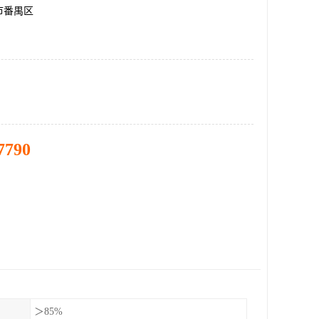
市番禺区
7790
＞85%