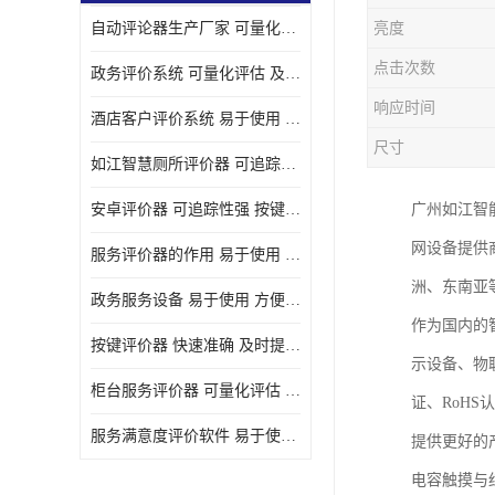
自动评论器生产厂家 可量化评估 适用于多种应用场景
亮度
壁挂广告机
点击次数
政务评价系统 可量化评估 及时提供反馈
液晶广告机
响应时间
酒店客户评价系统 易于使用 按键响应速度
会议一体机
尺寸
如江智慧厕所评价器 可追踪性强 及时提供反馈
落地式广告机
安卓评价器 可追踪性强 按键响应速度
广州如江智
网络广告机
网设备提供
服务评价器的作用 易于使用 按键响应速度
自助设备终端
洲、东南亚
政务服务设备 易于使用 方便数据记录和分析
自助售卖机
作为国内的
按键评价器 快速准确 及时提供反馈
示设备、物
自助查询机
柜台服务评价器 可量化评估 及时提供反馈
证、RoHS
自助服务终端
服务满意度评价软件 易于使用 及时提供反馈
提供更好的
壁挂式广告机
电容触摸与